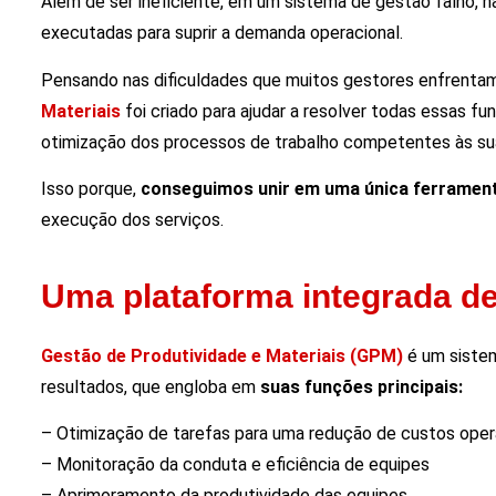
Além de ser ineficiente, em um sistema de gestão falho, 
executadas para suprir a demanda operacional.
Pensando nas dificuldades que muitos gestores enfrenta
Materiais
foi criado para ajudar a resolver todas essas f
otimização dos processos de trabalho competentes às s
Isso porque,
conseguimos unir em uma única ferramen
execução dos serviços.
Uma plataforma integrada de
Gestão de Produtividade e Materiais (GPM)
é um siste
resultados, que engloba em
suas funções principais:
– Otimização de tarefas para uma redução de custos oper
– Monitoração da conduta e eficiência de equipes
– Aprimoramento da produtividade das equipes