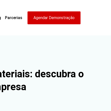
g
Parcerias
Agendar Demonstração
eriais: descubra o
mpresa